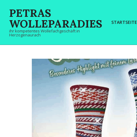
Skip
PETRAS
to
content
WOLLEPARADIES
STARTSEITE
ihr kompetentes Wollefachgeschäft in
Herzogenaurach