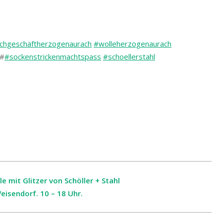
achgeschäftherzogenaurach
#wolleherzogenaurach
#
#sockenstrickenmachtspass
#schoellerstahl
mit Glitzer von Schöller + Stahl
isendorf. 10 – 18 Uhr.