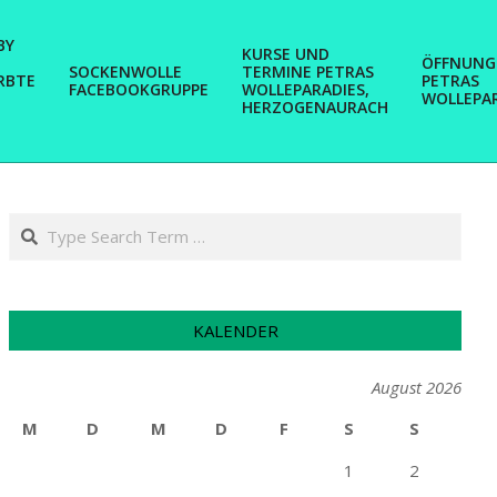
BY
KURSE UND
ÖFFNUNG
SOCKENWOLLE
TERMINE PETRAS
RBTE
PETRAS
FACEBOOKGRUPPE
WOLLEPARADIES,
WOLLEPA
HERZOGENAURACH
Search
KALENDER
August 2026
M
D
M
D
F
S
S
1
2