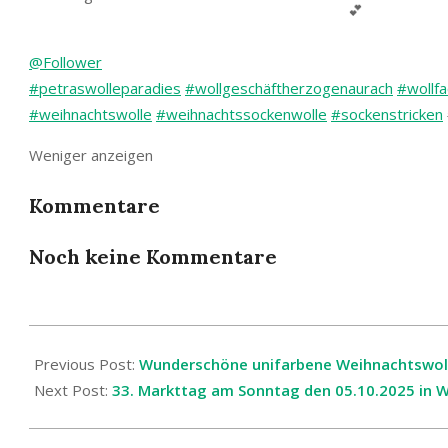
@Follower
#petraswolleparadies
#wollgeschäftherzogenaurach
#wollf
#weihnachtswolle
#weihnachtssockenwolle
#sockenstricken
Weniger anzeigen
Kommentare
Noch keine Kommentare
2025-
09-
Previous Post:
Wunderschöne unifarbene Weihnachtswolle 
30
Next Post:
33. Markttag am Sonntag den 05.10.2025 in We