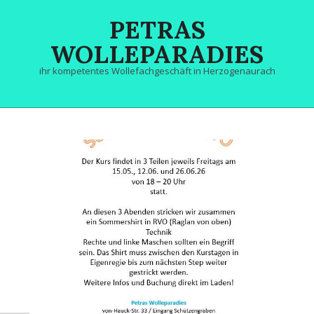
Skip
PETRAS
to
content
WOLLEPARADIES
ihr kompetentes Wollefachgeschäft in Herzogenaurach
Primary
Navigation
Menu