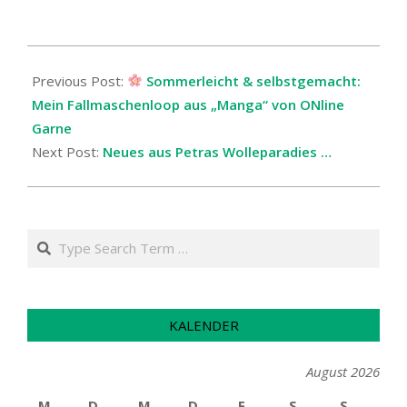
2026-
05-
Previous Post:
Sommerleicht & selbstgemacht:
11
Mein Fallmaschenloop aus „Manga“ von ONline
Garne
Next Post:
Neues aus Petras Wolleparadies …
Search
KALENDER
August 2026
M
D
M
D
F
S
S