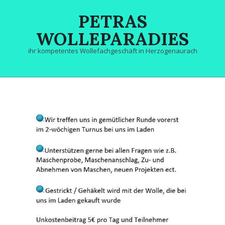
Skip
PETRAS
to
content
WOLLEPARADIES
ihr kompetentes Wollefachgeschäft in Herzogenaurach
Primary
Navigation
Menu