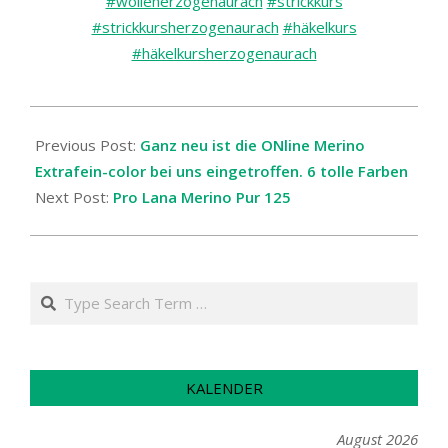
#wolleherzogenaurach
#strickkurs
#strickkursherzogenaurach
#häkelkurs
#häkelkursherzogenaurach
2025-
09-
Previous Post:
Ganz neu ist die ONline Merino
11
Extrafein-color bei uns eingetroffen. 6 tolle Farben
Next Post:
Pro Lana Merino Pur 125
Search
KALENDER
August 2026