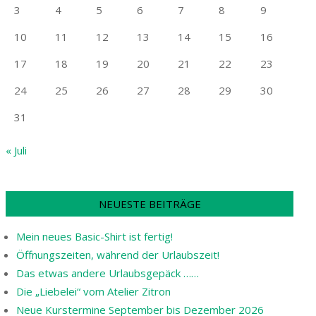
3
4
5
6
7
8
9
10
11
12
13
14
15
16
17
18
19
20
21
22
23
24
25
26
27
28
29
30
31
« Juli
NEUESTE BEITRÄGE
Mein neues Basic-Shirt ist fertig!
Öffnungszeiten, während der Urlaubszeit!
Das etwas andere Urlaubsgepäck ……
Die „Liebelei“ vom Atelier Zitron
Neue Kurstermine September bis Dezember 2026