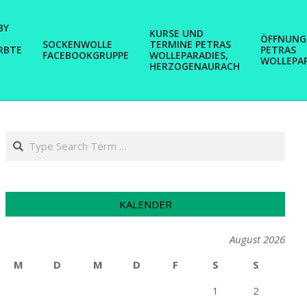
BY
KURSE UND
ÖFFNUNG
SOCKENWOLLE
TERMINE PETRAS
RBTE
PETRAS
FACEBOOKGRUPPE
WOLLEPARADIES,
WOLLEPA
HERZOGENAURACH
Search
KALENDER
August 2026
M
D
M
D
F
S
S
1
2