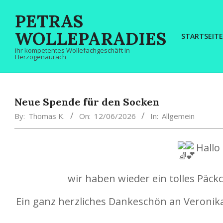
Skip
PETRAS
to
content
WOLLEPARADIES
STARTSEITE
ihr kompetentes Wollefachgeschäft in
Herzogenaurach
Neue Spende für den Socken
By:
Thomas K.
On:
12/06/2026
In:
Allgemein
Hallo 
wir haben wieder ein tolles Päc
Ein ganz herzliches Dankeschön an Veronika 