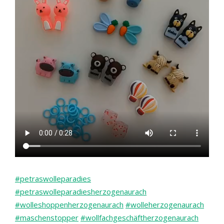
#petraswolleparadies
#petraswolleparadiesherzogenaurach
#wolleshoppenherzogenaurach
#wolleherzogenaurach
#maschenstopper
#wollfachgeschäftherzogenaurach