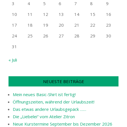
3
4
5
6
7
8
9
10
11
12
13
14
15
16
17
18
19
20
21
22
23
24
25
26
27
28
29
30
31
« Juli
NEUESTE BEITRÄGE
Mein neues Basic-Shirt ist fertig!
Öffnungszeiten, während der Urlaubszeit!
Das etwas andere Urlaubsgepäck ……
Die „Liebelei“ vom Atelier Zitron
Neue Kurstermine September bis Dezember 2026