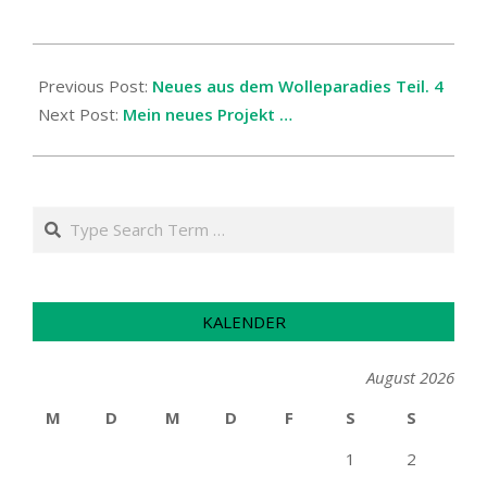
2026-
06-
Previous Post:
Neues aus dem Wolleparadies Teil. 4
06
Next Post:
Mein neues Projekt …
Search
KALENDER
August 2026
M
D
M
D
F
S
S
1
2