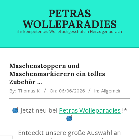
Skip
PETRAS
to
content
WOLLEPARADIES
ihr kompetentes Wollefachgeschäft in Herzogenaurach
Primary
Navigation
Menu
Maschenstoppern und
Maschenmarkierern ein tolles
Zubehör …
By:
Thomas K.
On:
06/06/2026
In:
Allgemein
Jetzt neu bei
Petras Wolleparadies
!*
Entdeckt unsere große Auswahl an